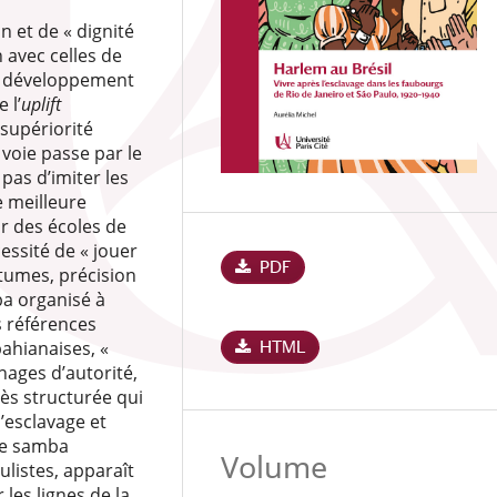
n et de « dignité
 avec celles de
 le développement
 l’
uplift
 supériorité
 voie passe par le
pas d’imiter les
 meilleure
ur des écoles de
essité de « jouer
PDF
stumes, précision
ba organisé à
s références
ahianaises, «
HTML
ages d’autorité,
rès structurée qui
’esclavage et
 de samba
Volume
ulistes, apparaît
 les lignes de la