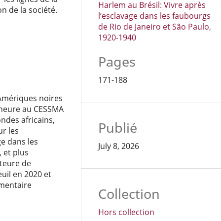
Harlem au Brésil: Vivre après
on de la société.
l’esclavage dans les faubourgs
de Rio de Janeiro et São Paulo,
1920-1940
Pages
171-188
Amériques noires
ercheure au CESSMA
ndes africains,
Publié
ur les
ge dans les
July 8, 2026
 et plus
uteure de
uil en 2020 et
umentaire
Collection
Hors collection