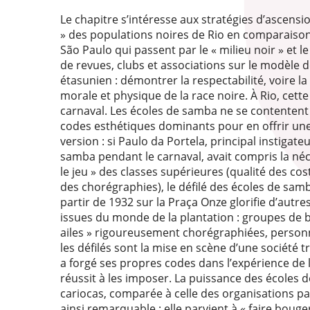
Le chapitre s’intéresse aux stratégies d’ascensio
» des populations noires de Rio en comparaison
São Paulo qui passent par le « milieu noir » et
de revues, clubs et associations sur le modèle de
étasunien : démontrer la respectabilité, voire la
morale et physique de la race noire. À Rio, cette
carnaval. Les écoles de samba ne se contentent 
codes esthétiques dominants pour en offrir une
version : si Paulo da Portela, principal instigate
samba pendant le carnaval, avait compris la néc
le jeu » des classes supérieures (qualité des co
des chorégraphies), le défilé des écoles de sam
partir de 1932 sur la Praça Onze glorifie d’autre
issues du monde de la plantation : groupes de b
ailes » rigoureusement chorégraphiées, personn
les défilés sont la mise en scène d’une société t
a forgé ses propres codes dans l’expérience de l
réussit à les imposer. La puissance des écoles
cariocas, comparée à celle des organisations pa
ainsi remarquable : elle parvient à « faire bouger