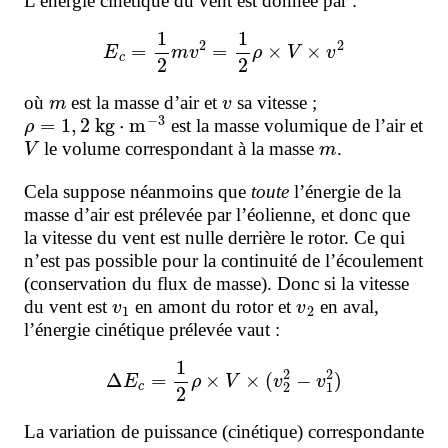
L’énergie cinétique du vent est donnée par :
E
c
=
1
2
m
v
2
=
1
2
ρ
×
V
×
v
2
m
v
où
est la masse d’air et
sa vitesse ;
ρ
=
1
,
2
kg
⋅
m
−
3
est la masse volumique de l’air et
V
m
le volume correspondant à la masse
.
Cela suppose néanmoins que
toute
l’énergie de la
masse d’air est prélevée par l’éolienne, et donc que
la vitesse du vent est nulle derrière le rotor. Ce qui
n’est pas possible pour la continuité de l’écoulement
(conservation du flux de masse). Donc si la vitesse
v
1
v
2
du vent est
en amont du rotor et
en aval,
l’énergie cinétique prélevée vaut :
Δ
E
c
=
1
2
ρ
×
V
×
(
v
2
2
−
v
1
2
)
La variation de puissance (cinétique) correspondante