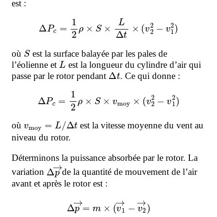
est :
Δ
P
c
=
1
2
ρ
×
S
×
L
Δ
t
×
(
v
2
2
−
v
1
2
)
S
où
est la surface balayée par les pales de
L
l’éolienne et
est la longueur du cylindre d’air qui
Δ
t
passe par le rotor pendant
. Ce qui donne :
Δ
P
c
=
1
2
ρ
×
S
×
v
moy
×
(
v
2
2
−
v
1
2
)
v
moy
=
L
/
Δ
t
où
est la vitesse moyenne du vent au
niveau du rotor.
Déterminons la puissance absorbée par le rotor. La
Δ
p
→
variation
de la quantité de mouvement de l’air
avant et après le rotor est :
Δ
p
→
=
m
×
(
v
1
→
−
v
2
→
)