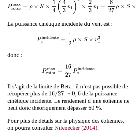
La puissance cinétique incidente du vent est :
P
c
incidente
=
1
2
ρ
×
S
×
v
1
3
donc :
P
rotor
max
=
16
27
P
c
incidente
Il s’agit de la limite de Betz : il n’est pas possible de
16
/
27
≃
0
,
6
récupérer plus de
de la puissance
cinétique incidente. Le rendement d’une éolienne ne
peut donc théoriquement dépasser 60 %.
Pour plus de détails sur la physique des éoliennes,
on pourra consulter
Nifenecker (2014)
.