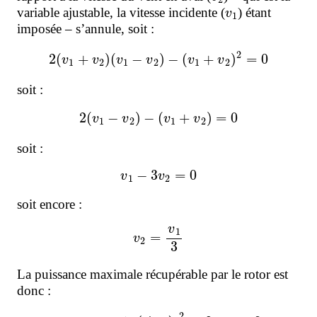
v
1
variable ajustable, la vitesse incidente (
) étant
imposée – s’annule, soit :
2
(
v
1
+
v
2
)
(
v
1
−
v
2
)
−
(
v
1
+
v
2
)
2
=
0
soit :
2
(
v
1
−
v
2
)
−
(
v
1
+
v
2
)
=
0
soit :
v
1
−
3
v
2
=
0
soit encore :
v
2
=
v
1
3
La puissance maximale récupérable par le rotor est
donc :
P
rotor
max
=
ρ
×
S
×
1
4
(
4
3
v
1
)
2
×
2
3
v
1
=
8
27
ρ
×
S
×
v
1
3