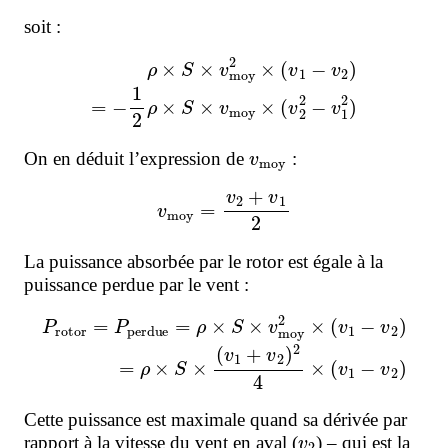
soit :
ρ
×
S
×
v
moy
2
×
(
v
1
−
v
2
)
=
−
1
2
ρ
×
S
×
v
moy
×
(
v
2
2
−
v
1
2
)
v
moy
On en déduit l’expression de
:
v
moy
=
v
2
+
v
1
2
La puissance absorbée par le rotor est égale à la
puissance perdue par le vent :
P
rotor
=
P
perdue
=
ρ
×
S
×
v
moy
2
×
(
v
1
−
v
2
)
=
ρ
×
S
×
(
v
1
+
v
Cette puissance est maximale quand sa dérivée par
v
2
rapport à la vitesse du vent en aval (
) – qui est la