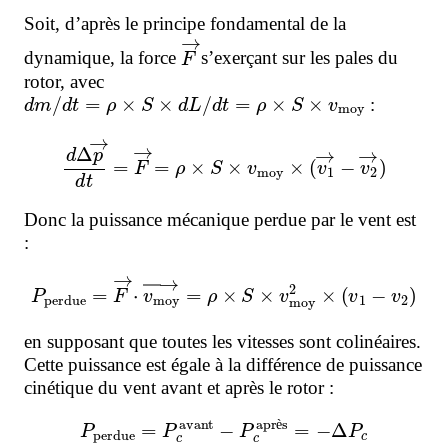
Soit, d’après le principe fondamental de la
F
→
dynamique, la force
s’exerçant sur les pales du
rotor, avec
d
m
/
d
t
=
ρ
×
S
×
d
L
/
d
t
=
ρ
×
S
×
v
moy
:
d
Δ
p
→
d
t
=
F
→
=
ρ
×
S
×
v
moy
×
(
v
1
→
−
v
2
→
)
Donc la puissance mécanique perdue par le vent est
:
P
perdue
=
F
→
⋅
v
moy
→
=
ρ
×
S
×
v
moy
2
×
(
v
1
−
v
2
)
en supposant que toutes les vitesses sont colinéaires.
Cette puissance est égale à la différence de puissance
cinétique du vent avant et après le rotor :
P
perdue
=
P
c
avant
−
P
c
après
=
−
Δ
P
c
è