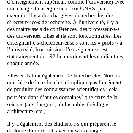
d’enseignement supérieur, comme l’université) avec
une charge d’enseignement. Au CNRS, par
⋅
⋅
exemple, il y a des chargé
e
s de recherche
, des
⋅
⋅
directeur
rice
s de recherche
. À l’université, il y a
⋅
⋅
⋅
⋅
des maître
sse
s de conférences
, des professeur
e
s
des universités
. Elles et ils sont fonctionnaires. Les
⋅
⋅
⋅
⋅
enseignant
e
s-chercheur
euse
s
sont les « profs » à
l’université, leur mission d’enseignement est
⋅
⋅
statutairement de 192 heures devant les étudiant
e
s,
chaque année.
Elles et ils font également de la recherche. Notons
que faire de la recherche n’implique pas forcément
de produire des connaissances scientifiques : cela
7
peut être dans d’autres domaines
que ceux de la
science (arts, langues, philosophie, théologie,
architecture, etc.).
⋅
⋅
Il y a également des étudiant
e
s qui préparent le
diplôme du doctorat, avec ou sans charge