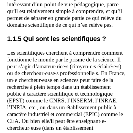
intéressant d’un point de vue pédagogique, parce
qu’il est relativement simple à comprendre, et qu’il
permet de séparer en grande partie ce qui relève du
domaine scientifique de ce qui n’en relève pas.
1.1.5 Qui sont les scientifiques ?
Les scientifiques cherchent à comprendre comment
fonctionne le monde par le prisme de la science. Il
⋅
⋅
⋅
⋅
⋅
⋅
peut s’agir d’amateur
rice
s (citoyen
e
s éclairé
e
s)
⋅
⋅
⋅
ou de chercheur
euse
s professionnelle
s. En France,
⋅
⋅
un
e chercheur
euse en sciences peut faire de la
recherche à plein temps dans un établissement
public à caractère scientifique et technologique
(EPST)
comme le CNRS, l’INSERM, l’INRAE,
l’INRIA, etc., ou dans un établissement public à
caractère industriel et commercial (EPIC)
comme le
⋅
CEA. Ou bien elle/il peut être enseignant
e-
⋅
chercheur
euse
(dans un établissement