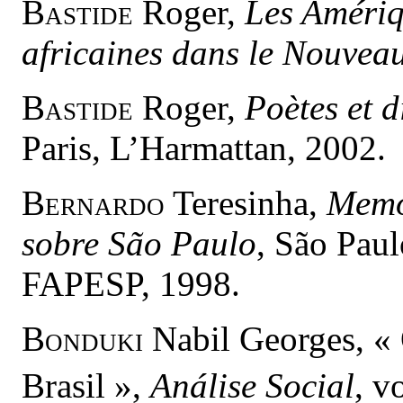
Bastide
Roger,
Les Amériqu
africaines dans le Nouve
Bastide
Roger,
Poètes et d
Paris, L’Harmattan, 2002.
Bernardo
Teresinha,
Memó
sobre São Paulo
, São Pau
FAPESP, 1998.
Bonduki
Nabil Georges, « 
Brasil »,
Análise Social
, v