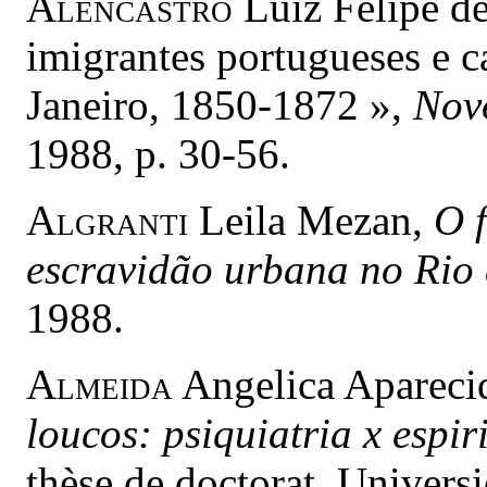
Alencastro
Luiz Felipe de,
imigrantes portugueses e c
Janeiro, 1850-1872 »,
Nov
1988, p. 30-56.
Algranti
Leila Mezan,
O f
escravidão urbana no Rio 
1988.
Almeida
Angelica Aparecid
loucos: psiquiatria x espi
thèse de doctorat, Univers