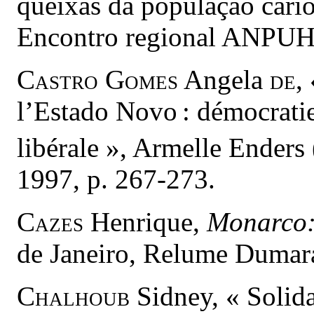
queixas da população cari
Encontro regional ANPUH
Castro Gomes
Angela
de
,
l’Estado Novo : démocratie
libérale », Armelle Enders 
1997, p. 267-273.
Cazes
Henrique,
Monarco:
de Janeiro, Relume Duma
Chalhoub
Sidney, « Solidar