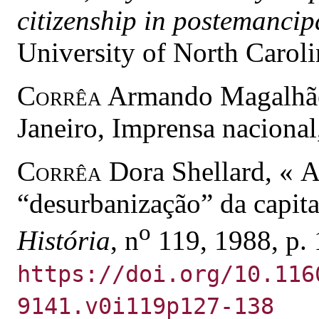
citizenship in postemancip
University of North Caroli
Corrêa
Armando Magalhã
Janeiro, Imprensa nacional
Corrêa
Dora Shellard, « A 
“desurbanização” da capit
o
História
, n
119, 1988, p.
https://doi.org/10.116
9141.v0i119p127-138