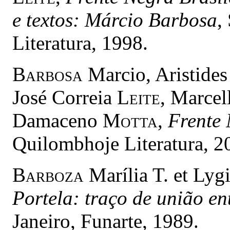
e textos: Márcio Barbosa
,
Literatura, 1998.
Barbosa
Marcio, Aristide
José Correia
Leite
, Marce
Damaceno
Motta
,
Frente 
Quilombhoje Literatura, 2
Barboza
Marília T. et Lyg
Portela: traço de união en
Janeiro, Funarte, 1989.