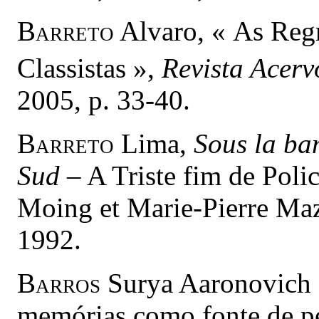
Barreto
Alvaro, « As Regr
Classistas »,
Revista Acerv
2005, p. 33-40.
Barreto
Lima,
Sous la ban
Sud
–
A Triste fim de Pol
Moing et Marie-Pierre Mazé
1992.
Barros
Surya Aaronovich 
memórias como fonte de pe