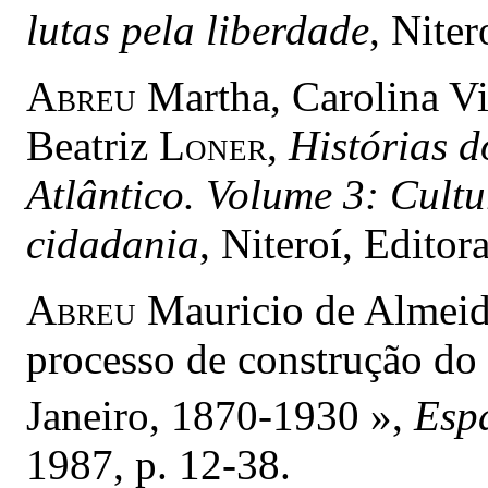
lutas pela liberdade
, Nite
Abreu
Martha, Carolina V
Beatriz
Loner
,
Histórias 
Atlântico. Volume 3: Cultu
cidadania
, Niteroí, Edito
Abreu
Mauricio de Almeida
processo de construção do
Janeiro, 1870-1930 »,
Esp
1987, p. 12-38.