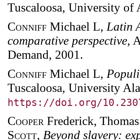
Tuscaloosa, University of
Conniff
Michael L,
Latin 
comparative perspective
, 
Demand, 2001.
Conniff
Michael L,
Populi
Tuscaloosa, University Al
https://doi.org/10.230
Cooper
Frederick, Thomas
Scott
,
Beyond slavery: exp