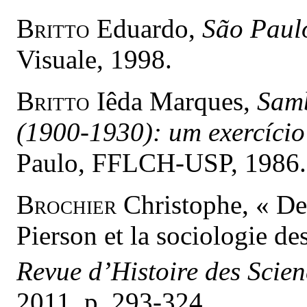
Britto
Eduardo,
São Paul
Visuale, 1998.
Britto
Iêda Marques,
Samb
(1900-1930): um exercício 
Paulo, FFLCH-USP, 1986.
Brochier
Christophe, « De
Pierson et la sociologie des
Revue d’Histoire des Scie
2011, p. 293-324.