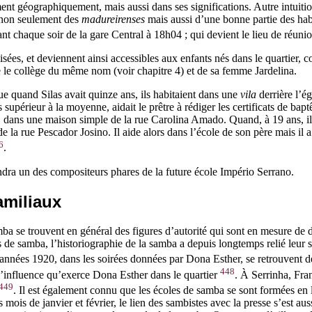
ment géographiquement, mais aussi dans ses significations. Autre intuition
n non seulement des
madureirenses
mais aussi d’une bonne partie des hab
ant chaque soir de la gare Central à 18h04 ; qui devient le lieu de réun
lisées, et deviennent ainsi accessibles aux enfants nés dans le quartier, 
 le collège du même nom (voir chapitre 4) et de sa femme Jardelina.
e quand Silas avait quinze ans, ils habitaient dans une
vila
derrière l’é
 supérieur à la moyenne, aidait le prêtre à rédiger les certificats de ba
, dans une maison simple de la rue Carolina Amado. Quand, à 19 ans, il
de la rue Pescador Josino. Il aide alors dans l’école de son père mais il 
6
.
ndra un des compositeurs phares de la future école Império Serrano.
amiliaux
samba se trouvent en général des figures d’autorité qui sont en mesure d
s de samba, l’historiographie de la samba a depuis longtemps relié leur s
 années 1920, dans les soirées données par Dona Esther, se retrouvent
448
l’influence qu’exerce Dona Esther dans le quartier
. À Serrinha, Fra
449
. Il est également connu que les écoles de samba se sont formées en l
mois de janvier et février, le lien des sambistes avec la presse s’est aus