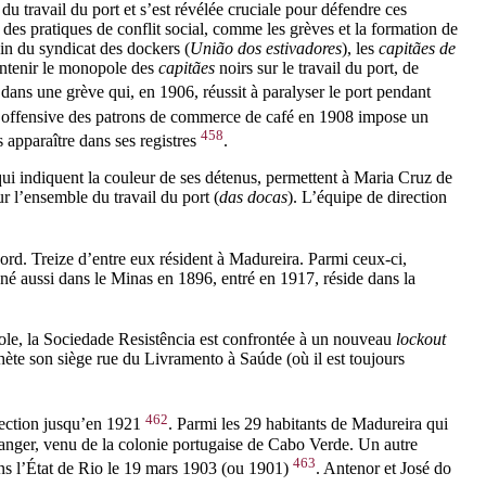
u travail du port et s’est révélée cruciale pour défendre ces
 des pratiques de conflit social, comme les grèves et la formation de
ein du syndicat des dockers (
União dos
estivadores
), les
capitães de
intenir le monopole des
capitães
noirs sur le travail du port, de
dans une grève qui, en 1906, réussit à paralyser le port pendant
 offensive des patrons de commerce de café en 1908 impose un
458
apparaître dans ses registres
.
qui indiquent la couleur de ses détenus, permettent à Maria Cruz de
r l’ensemble du travail du port (
das docas
). L’équipe de direction
rd. Treize d’entre eux résident à Madureira. Parmi ceux-ci,
é aussi dans le Minas en 1896, entré en 1917, réside dans la
nole, la Sociedade Resistência est confrontée à un nouveau
lockout
chète son siège rue du Livramento à Saúde (où il est toujours
462
irection jusqu’en 1921
. Parmi les 29 habitants de Madureira qui
tranger, venu de la colonie portugaise de Cabo Verde. Un autre
463
ans l’État de Rio le 19 mars 1903 (ou 1901)
. Antenor et José do