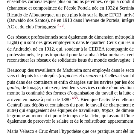
ensembles carnavalesques plus ou moins pérennes, ce qui a conduit 
(chanteuse et compositrice de l’école Portela née en 1932 à Serrinha
Ricardo de Albuquerque, un peu plus loin sur la ligne EFCB, arriv
(Oswaldo dos Santos), né en 1913 dans l’avenue de Portela, intègr
453
AC et du club Portugueza
.
Ces réseaux professionnels sont également de dimension métropolitai
Light) qui sont des gros employeurs dans le quartier. Ceux qui les i
de Andrade), né en 1912, qui, soudeur à la CEDEA (compagnie des 
professionnels, le plus important pour la samba à Madureira est cert
reconstituer les réseaux de solidarités issus du monde esclavagiste, à 
Beaucoup des travailleurs de Madureira sont employés dans le sect
vers et depuis les entrepôts (
trapiches
et
armazens
). Celles-ci sont
puis dans des containers et enfin chargées sur les navires par les do
ganho
, de louage, qui exerçaient leurs services contre rémunération 
montre la continuité des formes d’organisation du travail et la lutte
455
arrivent en masse à partir de 1880
. Bien que l’activité en elle-
Central) aux dépôts et containers du port, le travail de chargement 
autre) qui engageaient des équipes de travailleurs,
tropas
, de dimens
le groupe au moment et pour le temps de la tâche, qui assurait l’inter
également de percevoir le salaire et de le redistribuer, apparemment 
Maria Velasco e Cruz émet l’hypothèse que ces pratiques ont été im