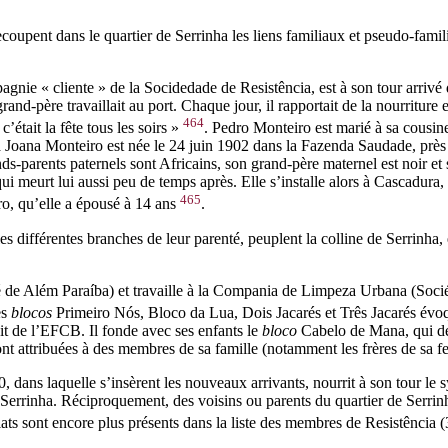
 recoupent dans le quartier de Serrinha les liens familiaux et pseudo-famili
agnie « cliente » de la Socidedade de Resistência, est à son tour arrivé
d-père travaillait au port. Chaque jour, il rapportait de la nourriture en 
464
était la fête tous les soirs »
. Pedro Monteiro est marié à sa cousin
aria Joana Monteiro est née le 24 juin 1902 dans la Fazenda Saudade, pr
rands-parents paternels sont Africains, son grand-père maternel est noir e
ui meurt lui aussi peu de temps après. Elle s’installe alors à Cascadura, 
465
ro, qu’elle a épousé à 14 ans
.
les différentes branches de leur parenté, peuplent la colline de Serrinha,
 de Além Paraíba) et travaille à la
Compania de Limpeza Urbana
(Socié
es
blocos
Primeiro Nós
,
Bloco da Lua
,
Dois Jacarés
et
Três Jacarés
évoq
uit de l’EFCB. Il fonde avec ses enfants le
bloco
Cabelo de Mana, qui dev
sont attribuées à des membres de sa famille (notamment les frères de sa 
ans laquelle s’insèrent les nouveaux arrivants, nourrit à son tour le sy
r à Serrinha. Réciproquement, des voisins ou parents du quartier de Serr
iats sont encore plus présents dans la liste des membres de Resistência