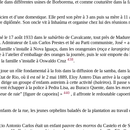
le dans différentes usines de Borborema, et comme couturière dans la f
cien et d’une domestique. Elle perd son père à 3 ans puis sa mère à 11 a
ère diplômée. Son oncle vit à Inhaúma et organise chez lui des réunions
né le 17 août 1933 dans le
subúrbio
de Cavalcante, tout près de Madurei
. Admirateur de Luis Carlos Prestes et lié au Parti communiste, José « a d
famille s’installe à Nova Iguaçu, dans les orangeraies (
roça e laranjeira
 l’atelier d’emballage des oranges la journée, puis le soir emporte du lin
438
0, la famille s’installe à Oswaldo Cruz
.
 joue un rôle fondamental à la fois dans la diffusion de la samba, dans l
tat de Rio, où il est né le 2 mai 1889, Eloy Antero Dias arrive à la cap
rige un groupe d’enfants astreints à cette activité (
baleiros
). Il passe
vent échapper à la police à Pedra Lisa, au Buraco Quente, dans les
mor
440
ueue de raie”
[
figure de capoeira
]
»
, il affronte le redoutable capo
nfants de la rue, les jeunes orphelins baladés de la plantation au trav
écio Antonio Carlos était un enfant pauvre des
morros
du Castelo et de Sa