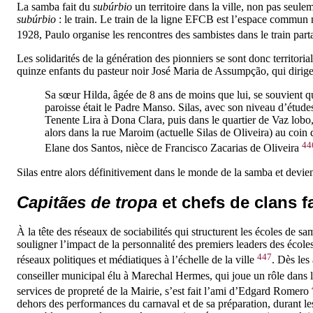
La samba fait du
subúrbio
un territoire dans la ville, non pas seule
subúrbio
: le train. Le train de la ligne EFCB est l’espace commu
1928, Paulo organise les rencontres des sambistes dans le train part
Les solidarités de la génération des pionniers se sont donc territoria
quinze enfants du pasteur noir José Maria de Assumpção, qui dirige
Sa sœur Hilda, âgée de 8 ans de moins que lui, se souvient qu
paroisse était le Padre Manso. Silas, avec son niveau d’études
Tenente Lira à Dona Clara, puis dans le quartier de Vaz lobo
alors dans la rue Maroim (actuelle Silas de Oliveira) au coin 
44
Elane dos Santos, nièce de Francisco Zacarias de Oliveira
Silas entre alors définitivement dans le monde de la samba et devie
Capitães de tropa
et chefs de clans f
À la tête des réseaux de sociabilités qui structurent les écoles de 
souligner l’impact de la personnalité des premiers leaders des école
447
réseaux politiques et médiatiques à l’échelle de la ville
. Dès les
conseiller municipal élu à Marechal Hermes, qui joue un rôle dans 
services de propreté de la Mairie, s’est fait l’ami d’Edgard Romero
dehors des performances du carnaval et de sa préparation, durant les 