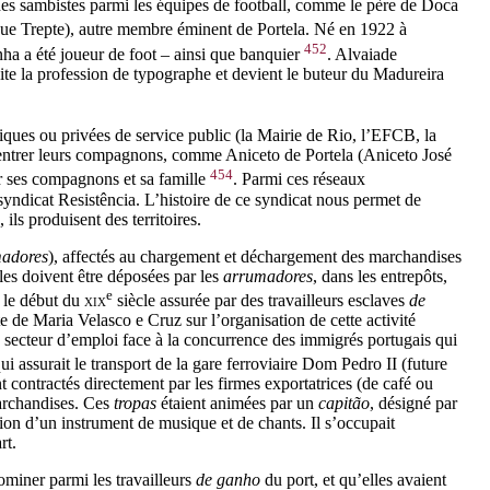
des sambistes parmi les équipes de football, comme le père de Doca
que Trepte), autre membre éminent de Portela. Né en 1922 à
452
ha a été joueur de foot – ainsi que banquier
. Alvaiade
te la profession de typographe et devient le buteur du Madureira
iques ou privées de service public (la Mairie de Rio, l’EFCB, la
ire entrer leurs compagnons, comme Aniceto de Portela (Aniceto José
454
r ses compagnons et sa famille
. Parmi ces réseaux
 syndicat Resistência. L’histoire de ce syndicat nous permet de
ils produisent des territoires.
adores
), affectés au chargement et déchargement des marchandises
lles doivent être déposées par les
arrumadores
, dans les entrepôts,
e
s le début du
xix
siècle assurée par des travailleurs esclaves
de
ête de Maria Velasco e Cruz sur l’organisation de cette activité
 ce secteur d’emploi face à la concurrence des immigrés portugais qui
 assurait le transport de la gare ferroviaire Dom Pedro II (future
 contractés directement par les firmes exportatrices (de café ou
marchandises. Ces
tropas
étaient animées par un
capitão
, désigné par
ation d’un instrument de musique et de chants. Il s’occupait
rt.
ominer parmi les travailleurs
de ganho
du port, et qu’elles avaient