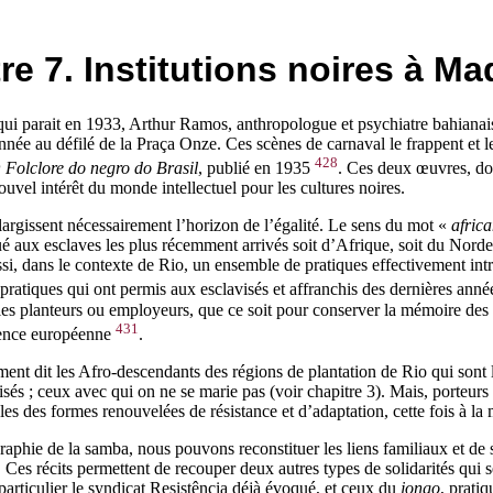
re 7. Institutions noires à Ma
ui parait en 1933, Arthur Ramos, anthropologue et psychiatre bahianais
née au défilé de la Praça Onze. Ces scènes de carnaval le frappent et le
428
 Folclore do negro do Brasil
, publié en 1935
. Ces deux œuvres, dont
ouvel intérêt du monde intellectuel pour les cultures noires.
élargissent nécessairement l’horizon de l’égalité. Le sens du mot «
afric
é aux esclaves les plus récemment arrivés soit d’Afrique, soit du Nordes
i, dans le contexte de Rio, un ensemble de pratiques effectivement intro
pratiques qui ont permis aux esclavisés et affranchis des dernières anné
les planteurs ou employeurs, que ce soit pour conserver la mémoire des n
431
rrence européenne
.
ment dit les Afro-descendants des régions de plantation de Rio qui sont 
és ; ceux avec qui on ne se marie pas (voir chapitre 3). Mais, porteurs 
les des formes renouvelées de résistance et d’adaptation, cette fois à la 
graphie de la samba, nous pouvons reconstituer les liens familiaux et de s
s. Ces récits permettent de recouper deux autres types de solidarités qui
 particulier le syndicat Resistência déjà évoqué, et ceux du
jongo
, prati