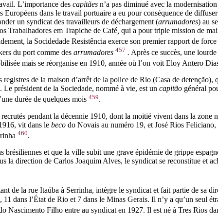
ravail. L’importance des
capitães
n’a pas diminué avec la modernisation d
des Européens dans le travail portuaire a eu pour conséquence de diffuser
fonder un syndicat des travailleurs de déchargement (
arrumadores
) au s
 dos Trabalhadores em Trapiche de Café
,
qui a pour triple mission de ma
idement, la Socidedade Resistência exerce son premier rapport de force 
457
dockers du port comme des
arrumadores
.
Après ce succès, une lourde
lisée mais se réorganise en 1910, année où l’on voit Eloy Antero Dias 
 registres de la maison d’arrêt de la police de Rio (
Casa de detenção
), 
. Le président de la Sociedade, nommé à vie, est un
capitão
général pou
459
d’une durée de quelques mois
.
ecrutés pendant la décennie 1910, dont la moitié vivent dans la zone no
1916, vit dans le
beco
do Novais au numéro 19, et José Rios Feliciano, n
460
rrinha
.
s brésiliennes et que la ville subit une grave épidémie de grippe espag
ous la direction de Carlos Joaquim Alves, le syndicat se reconstitue et a
 de la rue Itaúba à Serrinha, intègre le syndicat et fait partie de sa d
, 11 dans l’État de Rio et 7 dans le Minas Gerais. Il n’y a qu’un seul é
do Nascimento Filho entre au syndicat en 1927. Il est né à Tres Rios d