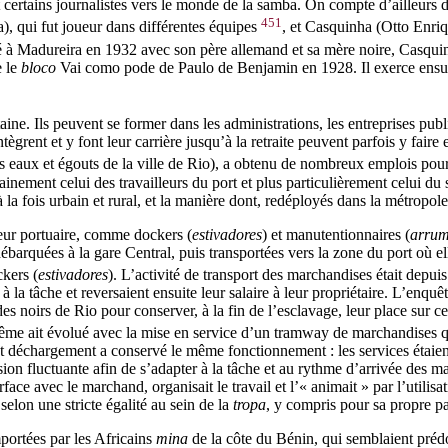
certains journalistes vers le monde de la samba. On compte d’ailleurs 
451
), qui fut joueur dans différentes équipes
, et Casquinha (Otto Enri
é à Madureira en 1932 avec son père allemand et sa mère noire, Casquin
e le
bloco
Vai como pode
de Paulo de Benjamin en 1928. Il exerce ensui
ne. Ils peuvent se former dans les administrations, les entreprises publ
ntègrent et y font leur carrière jusqu’à la retraite peuvent parfois y fa
eaux et égouts de la ville de Rio), a obtenu de nombreux emplois pou
ainement celui des travailleurs du port et plus particulièrement celui du
la fois urbain et rural, et la manière dont, redéployés dans la métropole, 
eur portuaire, comme dockers (
estivadores
) et manutentionnaires (
arrum
 débarquées à la gare Central, puis transportées vers la zone du port où e
ckers (
estivadores
). L’activité de transport des marchandises était depui
à la tâche et reversaient ensuite leur salaire à leur propriétaire. L’enqu
 des noirs de Rio pour conserver, à la fin de l’esclavage, leur place sur
même ait évolué avec la mise en service d’un tramway de marchandises qui
et déchargement a conservé le même fonctionnement : les services étaient
ion fluctuante afin de s’adapter à la tâche et au rythme d’arrivée des 
face avec le marchand, organisait le travail et l’« animait » par l’utilis
selon une stricte égalité au sein de la
tropa
, y compris pour sa propre pa
portées par les
Africains
mina
de la côte du Bénin, qui semblaient préd