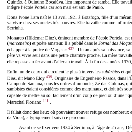
Quintão, à Quintino Bocaiúva, lieu important de samba. Elle travail
intègre l’école Portela car son mari est ami de Paulo.
Dona Ivone Lara naît le 13 avril 1921 à Botafogo, fille d’un mécani
va vivre chez ses oncles très pauvres. Elle travaille comme infirmi
Serrinha.
Monarco (Hildemar Dinz), éminent membre de l’école Portela, est 
(
marceneiro
) et poète amateur. Il a publié dans le
Jornal das Moças
437
échapper à la police de Vargas »
. Un an après sa naissance, sa 
père va vivre seul dans une petite chambre proche. La mère travaille à
elle repasse au fer avant d’aller au travail. À la fin des années 193
Enfin, un de ceux qui circulent le plus à travers les
subúrbios
et qui
439
Dias, dit Mano Eloy
. Originaire de Engenheiro Passos, dans l’É
Campo de Santana, sous les ordres d’un oncle, Zé das Colunas, qui di
sambistes étaient considérés comme des marginaux, et doit très sou
capable de mettre au sol facilement d’un coup de pied ou d’une “q
441
Marechal Floriano
.
Il fallait donc des lieux où pouvaient trouver refuge ces nombreux e
da Viola), a typiquement suivi ce parcours :
Avant de se fixer vers 1934 à Serrinha, à l’âge de 25 ans, D