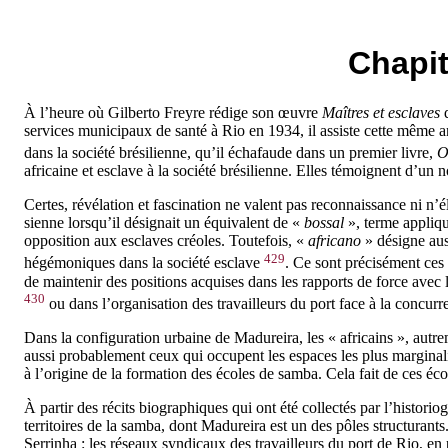
Chapit
À l’heure où Gilberto Freyre rédige son œuvre
Maîtres et esclaves
q
services municipaux de santé à Rio en 1934, il assiste cette même an
dans la société brésilienne, qu’il échafaude dans un premier livre,
O
africaine et esclave à la société brésilienne. Elles témoignent d’un n
Certes, révélation et fascination ne valent pas reconnaissance ni n’
sienne lorsqu’il désignait un équivalent de «
bossal
», terme appliqu
opposition aux esclaves créoles. Toutefois, «
africano
» désigne auss
429
hégémoniques dans la société esclave
. Ce sont précisément ces 
de maintenir des positions acquises dans les rapports de force avec 
430
ou dans l’organisation des travailleurs du port face à la concu
Dans la configuration urbaine de Madureira, les « africains », autre
aussi probablement ceux qui occupent les espaces les plus marginalis
à l’origine de la formation des écoles de samba. Cela fait de ces éco
À partir des récits biographiques qui ont été collectés par l’historio
territoires de la samba, dont Madureira est un des pôles structurant
Serrinha : les réseaux syndicaux des travailleurs du port de Rio, en