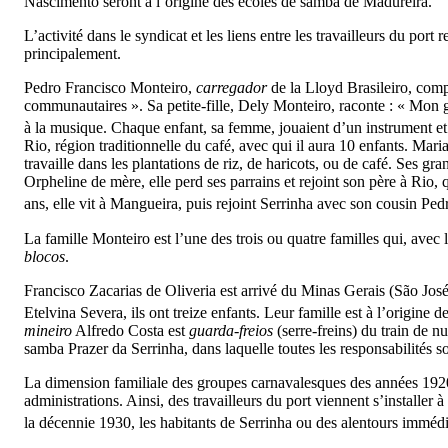
Nascimento seront à l’origine des écoles de samba de Madureira.
L’activité dans le syndicat et les liens entre les travailleurs du port
principalement.
Pedro Francisco Monteiro,
carregador
de la Lloyd Brasileiro, comp
communautaires ». Sa petite-fille, Dely Monteiro, raconte : « Mon gran
à la musique. Chaque enfant, sa femme, jouaient d’un instrument et c’
Rio, région traditionnelle du café, avec qui il aura 10 enfants. M
travaille dans les plantations de riz, de haricots, ou de café. Ses g
Orpheline de mère, elle perd ses parrains et rejoint son père à Rio, q
ans, elle vit à Mangueira, puis rejoint Serrinha avec son cousin Ped
La famille Monteiro est l’une des trois ou quatre familles qui, avec 
blocos
.
Francisco Zacarias de Oliveria est arrivé du Minas Gerais (São José
Etelvina Severa, ils ont treize enfants. Leur famille est à l’origine d
mineiro
Alfredo Costa est
guarda-freios
(serre-freins) du train de n
samba Prazer da Serrinha, dans laquelle toutes les responsabilités 
La dimension familiale des groupes carnavalesques des années 1920, d
administrations. Ainsi, des travailleurs du port viennent s’installe
la décennie 1930, les habitants de Serrinha ou des alentours imméd