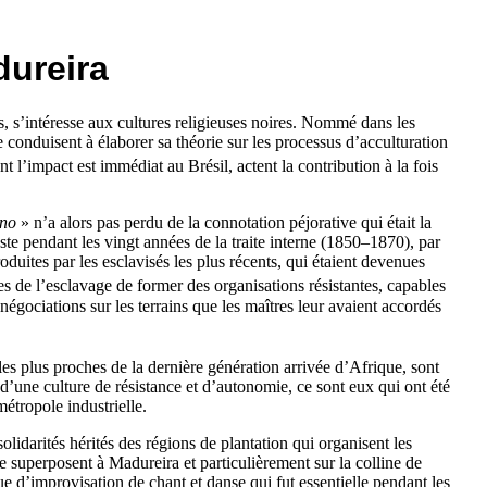
dureira
, s’intéresse aux cultures religieuses noires. Nommé dans les
 conduisent à élaborer sa théorie sur les processus d’acculturation
 l’impact est immédiat au Brésil, actent la contribution à la fois
ano
» n’a alors pas perdu de la connotation péjorative qui était la
te pendant les vingt années de la traite interne (1850–1870), par
duites par les esclavisés les plus récents, qui étaient devenues
es de l’esclavage de former des organisations résistantes, capables
égociations sur les terrains que les maîtres leur avaient accordés
les plus proches de la dernière génération arrivée d’Afrique, sont
d’une culture de résistance et d’autonomie, ce sont eux qui ont été
métropole industrielle.
olidarités hérités des régions de plantation qui organisent les
 se superposent à
Madureira
et particulièrement sur la colline de
que d’improvisation de chant et danse qui fut essentielle pendant les