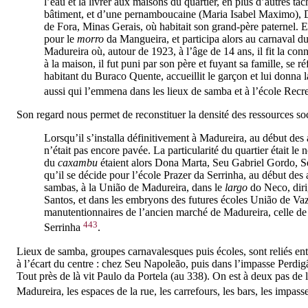
l’eau et la livrer aux maisons du quartier, en plus d’autres 
bâtiment, et d’une pernamboucaine (Maria Isabel Maximo), Déci
de Fora, Minas Gerais, où habitait son grand-père paternel. En
pour le
morro
da Mangueira, et participa alors au carnaval d
Madureira où, autour de 1923, à l’âge de 14 ans, il fit la conn
à la maison, il fut puni par son père et fuyant sa famille, se
habitant du Buraco Quente, accueillit le garçon et lui donna la
aussi qui l’emmena dans les lieux de samba et à l’école Recr
Son regard nous permet de reconstituer la densité des ressources so
Lorsqu’il s’installa définitivement à Madureira, au début des 
n’était pas encore pavée. La particularité du quartier était l
du
caxambu
étaient alors Dona Marta, Seu Gabriel Gordo,
qu’il se décide pour l’école Prazer da Serrinha, au début des 
sambas, à la União de Madureira, dans le
largo
do Neco, diri
Santos, et dans les embryons des futures écoles União de Vaz 
manutentionnaires de l’ancien marché de Madureira, celle d
443
Serrinha
.
Lieux de samba, groupes carnavalesques puis écoles, sont reliés entr
à l’écart du centre : chez Seu Napoleão, puis dans l’impasse Perd
Tout près de là vit Paulo da Portela (au 338). On est à deux pas de
Madureira, les espaces de la rue, les carrefours, les bars, les impas