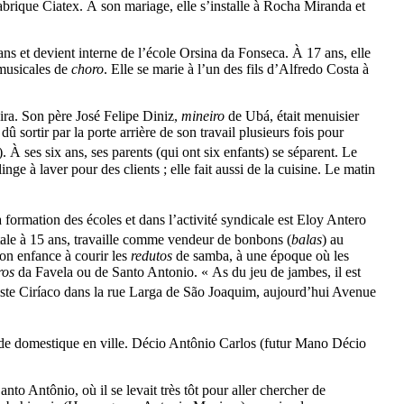
abrique Ciatex. À son mariage, elle s’installe à Rocha Miranda et
ns et devient interne de l’école Orsina da Fonseca. À 17 ans, elle
 musicales de
choro
. Elle se marie à l’un des fils d’Alfredo Costa à
ra. Son père José Felipe Diniz,
mineiro
de Ubá, était menuisier
û sortir par la porte arrière de son travail plusieurs fois pour
). À ses six ans, ses parents (qui ont six enfants) se séparent. Le
ge à laver pour des clients ; elle fait aussi de la cuisine. Le matin
a formation des écoles et dans l’activité syndicale est Eloy Antero
itale à 15 ans, travaille comme vendeur de bonbons (
balas
) au
 son enfance à courir les
redutos
de samba, à une époque où les
ros
da Favela ou de Santo Antonio. « As du jeu de jambes, il est
eriste Ciríaco dans la rue Larga de São Joaquim, aujourd’hui Avenue
ail de domestique en ville. Décio Antônio Carlos (futur Mano Décio
nto Antônio, où il se levait très tôt pour aller chercher de