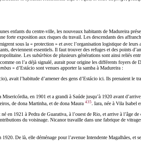
nes enfants du centre-ville, les nouveaux habitants de Madureira présente
une forte exposition aux risques du travail. Les descendants des affranc
migrent sous la « protection » et avec l’organisation logistique de leurs
nts, deviennent essentiels. Il faut trouver des refuges et des points d’an
tropolitaine. Les
subúrbios
de plusieurs générations sont ainsi reliés entr
, comme on l’a déjà signalé, aurait pour origine les différents foyers de
ambas
» d’Estácio sont venues apporter la samba à Madureira :
), avait l’habitude d’amener des gens d’Estácio ici. Ils prenaient le tra
da Misericórdia, en 1901 et a grandi à Saúde jusqu’à 1920 avant d’arrive
435
eiros, de dona Martinha, et de dona Maura
. Iara, née à Vila Isabel
é en 1921 à Pedra de Guarativa, à l’ouest de Rio, et arrive à l’âge de c
 contributions du voisinage. Nicanor travaille dans une fabrique de vitr
in 1920. De là, elle déménage pour l’avenue Intendente Magalhães, et s