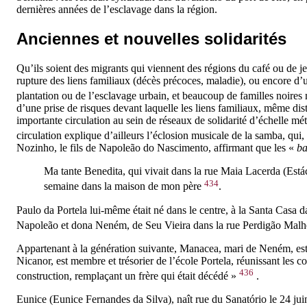
dernières années de l’esclavage dans la région.
Anciennes et nouvelles solidarités
Qu’ils soient des migrants qui viennent des régions du café ou de jeu
rupture des liens familiaux (décès précoces, maladie), ou encore d’
plantation ou de l’esclavage urbain, et beaucoup de familles noires 
d’une prise de risques devant laquelle les liens familiaux, même dista
importante circulation au sein de réseaux de solidarité d’échelle mé
circulation explique d’ailleurs l’éclosion musicale de la samba, qui
Nozinho, le fils de Napoleão do Nascimento, affirmant que les «
b
Ma tante Benedita, qui vivait dans la rue Maia Lacerda (Estácio
434
semaine dans la maison de mon père
.
Paulo da Portela lui-même était né dans le centre, à la Santa Casa 
Napoleão et dona Neném, de Seu Vieira dans la rue Perdigão Malh
Appartenant à la génération suivante, Manacea, mari de Neném, est n
Nicanor, est membre et trésorier de l’école Portela, réunissant les
436
construction, remplaçant un frère qui était décédé »
.
Eunice (Eunice Fernandes da Silva), naît rue du Sanatório le 24 ju