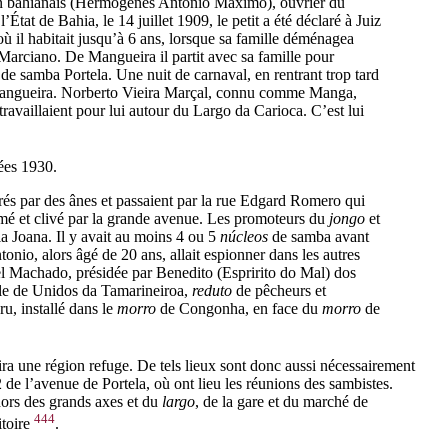
s d’un bahianais (Hermogenes Antonio Maximo), ouvrier du
at de Bahia, le 14 juillet 1909, le petit a été déclaré à Juiz
où il habitait jusqu’à 6 ans, lorsque sa famille déménagea
arciano. De Mangueira il partit avec sa famille pour
e de samba Portela. Une nuit de carnaval, en rentrant trop tard
angueira. Norberto Vieira Marçal, connu comme Manga,
travaillaient pour lui autour du Largo da Carioca. C’est lui
nées 1930.
irés par des ânes et passaient par la rue Edgard Romero qui
mé et clivé par la grande avenue. Les promoteurs du
jongo
et
 Joana. Il y avait au moins 4 ou 5
núcleos
de samba avant
onio, alors âgé de 20 ans, allait espionner dans les autres
el Machado, présidée par Benedito (Espririto do Mal) dos
elle de Unidos da Tamarineiroa,
reduto
de pêcheurs et
ru,
installé dans le
morro
de Congonha, en face du
morro
de
ira une région refuge. De tels lieux sont donc aussi nécessairement
2 de l’avenue de Portela, où ont lieu les réunions des sambistes.
hors des grands axes et du
largo
, de la gare et du marché de
444
itoire
.