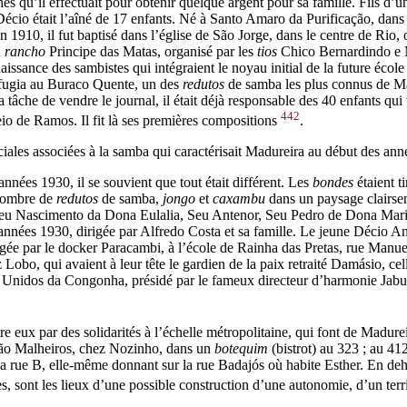
tâches qu’il effectuait pour obtenir quelque argent pour sa famille. Fil
o était l’aîné de 17 enfants. Né à Santo Amaro da Purificação, dans l’Ét
 1910, il fut baptisé dans l’église de São Jorge, dans le centre de Rio, 
u
rancho
Principe das Matas, organisé par les
tios
Chico Bernardindo e M
aissance des sambistes qui intégraient le noyau initial de la future écol
 réfugia au Buraco Quente, un des
redutos
de samba les plus connus de M
 tâche de vendre le journal, il était déjà responsable des 40 enfants qui 
442
eio de Ramos. Il fit là ses premières compositions
.
ciales associées à la samba qui caractérisait Madureira au début des an
années 1930, il se souvient que tout était différent. Les
bondes
étaient t
e nombre de
redutos
de samba,
jongo
et
caxambu
dans un paysage clairse
 Seu Nascimento da Dona
Eulalia,
Seu Antenor, Seu Pedro de Dona Maria
années 1930, dirigée par Alfredo Costa et sa famille. Le jeune Décio Ant
gée par le docker Paracambi, à l’école de Rainha das Pretas, rue Manu
Lobo, qui avaient à leur tête le gardien de la paix retraité Damásio, c
e Unidos da Congonha, présidé par le fameux directeur d’harmonie
Jabu
e eux par des solidarités à l’échelle métropolitaine, qui font de Madure
igão Malheiros, chez Nozinho, dans un
botequim
(bistrot) au 323 ; au 41
 la rue B, elle-même donnant sur la rue Badajós où habite Esther. En de
ses, sont les lieux d’une possible construction d’une autonomie, d’un terr