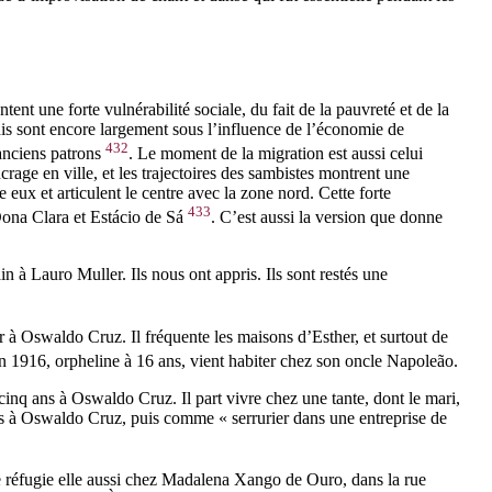
nt une forte vulnérabilité sociale, du fait de la pauvreté et de la
his sont encore largement sous l’influence de l’économie de
432
 anciens patrons
. Le moment de la migration est aussi celui
crage en ville, et les trajectoires des sambistes montrent une
e eux et articulent le centre avec la zone nord. Cette forte
433
 Dona Clara et Estácio de Sá
. C’est aussi la version que donne
in à Lauro Muller. Ils nous ont appris. Ils sont restés une
r à Oswaldo Cruz. Il fréquente les maisons d’Esther, et surtout de
 en 1916, orpheline à 16 ans, vient habiter chez son oncle Napoleão.
inq ans à Oswaldo Cruz. Il part vivre chez une tante, dont le mari,
ages à Oswaldo Cruz, puis comme « serrurier dans une entreprise de
e réfugie elle aussi chez Madalena Xango de Ouro, dans la rue