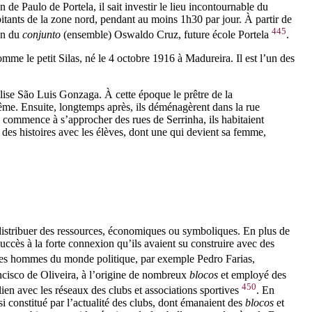
 de Paulo de Portela, il sait investir le lieu incontournable du
itants de la zone nord, pendant au moins 1h30 par jour. À partir de
445
ion du
conjunto
(ensemble) Oswaldo Cruz, future école Portela
.
comme le petit Silas, né le 4 octobre 1916 à Madureira. Il est l’un des
glise São Luis Gonzaga. À cette époque le prêtre de la
ptême. Ensuite, longtemps après, ils déménagèrent dans la rue
 commence à s’approcher des rues de Serrinha, ils habitaient
a des histoires avec les élèves, dont une qui devient sa femme,
e distribuer des ressources, économiques ou symboliques. En plus de
uccès à la forte connexion qu’ils avaient su construire avec des
 des hommes du monde politique, par exemple Pedro Farias,
ncisco de Oliveira, à l’origine de nombreux
blocos
et employé des
450
ien avec les réseaux des clubs et associations sportives
. En
si constitué par l’actualité des clubs, dont émanaient des
blocos
et