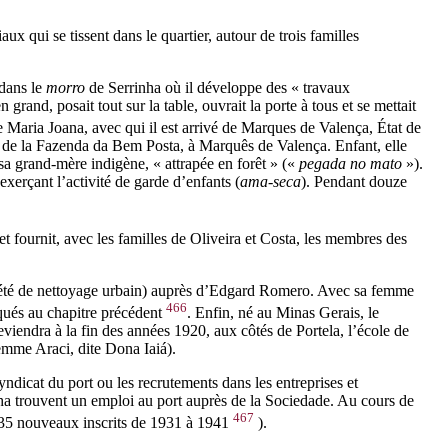
aux qui se tissent dans le quartier, autour de trois familles
 dans le
morro
de Serrinha où il développe des « travaux
grand, posait tout sur la table, ouvrait la porte à tous et se mettait
e Maria Joana, avec qui il est arrivé de Marques de Valença, État de
ès de la Fazenda da Bem Posta, à Marquês de Valença. Enfant, elle
t sa grand-mère indigène, « attrapée en forêt » («
pegada no mato
»).
exerçant l’activité de garde d’enfants (
ama-seca
). Pendant douze
 et fournit, avec les familles de Oliveira et Costa, les membres des
té de nettoyage urbain) auprès d’Edgard Romero. Avec sa femme
466
ués au chapitre précédent
. Enfin, né au Minas Gerais, le
iendra à la fin des années 1920, aux côtés de Portela, l’école de
femme Araci, dite Dona Iaiá).
ndicat du port ou les recrutements dans les entreprises et
inha trouvent un emploi au port auprès de la Sociedade. Au cours de
467
 (35 nouveaux inscrits de 1931 à 1941
).