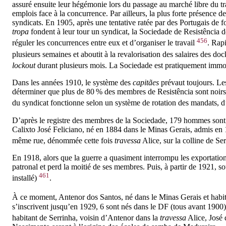
assuré ensuite leur hégémonie lors du passage au marché libre du t
emplois face à la concurrence. Par ailleurs, la plus forte présence 
syndicats. En 1905, après une tentative ratée par des Portugais de 
tropa
fondent à leur tour un syndicat, la Sociedade de Resistência
456
réguler les concurrences entre eux et d’organiser le travail
. Rap
plusieurs semaines et aboutit à la revalorisation des salaires des 
lockout
durant plusieurs mois. La Sociedade est pratiquement immobi
Dans les années 1910, le système des
capitães
prévaut toujours. Les
déterminer que plus de 80 % des membres de Resistência sont noirs
du syndicat fonctionne selon un système de rotation des mandats, 
D’après le registre des membres de la Sociedade, 179 hommes sont r
Calixto José Feliciano, né en 1884 dans le Minas Gerais, admis en 
même rue, dénommée cette fois
travessa
Alice, sur la colline de Se
En 1918, alors que la guerre a quasiment interrompu les exportation
patronal et perd la moitié de ses membres. Puis, à partir de 1921, s
461
installé)
.
À ce moment, Antenor dos Santos, né dans le Minas Gerais et habitant
s’inscrivent jusqu’en 1929, 6 sont nés dans le DF (tous avant 1900)
habitant de Serrinha, voisin d’Antenor dans la
travessa
Alice, José 